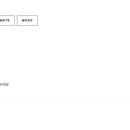
WHITE
WOOD
ntar.