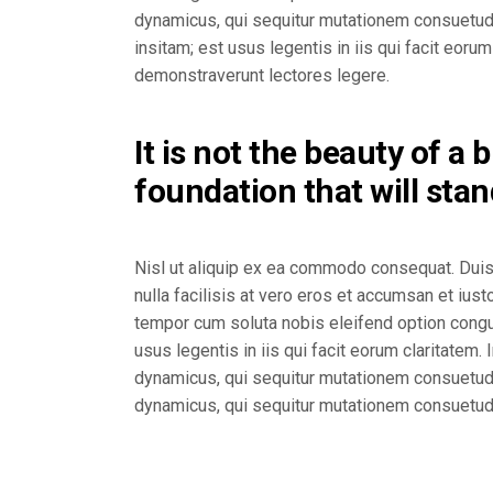
dynamicus, qui sequitur mutationem consuetudi
insitam; est usus legentis in iis qui facit eor
demonstraverunt lectores legere.
It is not the beauty of a 
foundation that will stan
Nisl ut aliquip ex ea commodo consequat. Duis a
nulla facilisis at vero eros et accumsan et iust
tempor cum soluta nobis eleifend option congu
usus legentis in iis qui facit eorum claritatem
dynamicus, qui sequitur mutationem consuetudi
dynamicus, qui sequitur mutationem consuetudi