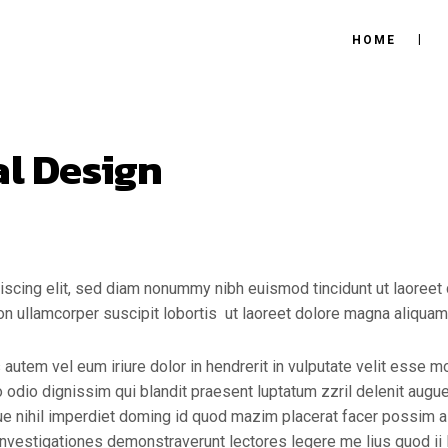
HOME
al Design
scing elit, sed diam nonummy nibh euismod tincidunt ut laoreet 
on ullamcorper suscipit lobortis ut laoreet dolore magna aliquam 
utem vel eum iriure dolor in hendrerit in vulputate velit esse mo
o odio dignissim qui blandit praesent luptatum zzril delenit augue 
e nihil imperdiet doming id quod mazim placerat facer possim as
. Investigationes demonstraverunt lectores legere me lius quod ii