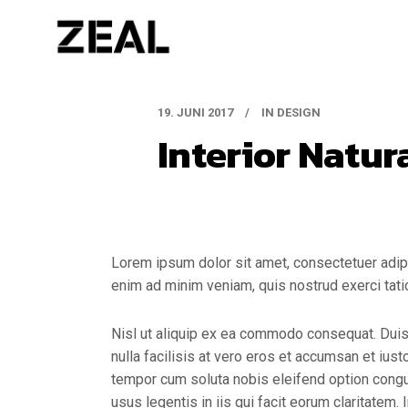
19. JUNI 2017
IN
DESIGN
Interior Natur
Lorem ipsum dolor sit amet, consectetuer adipi
enim ad minim veniam, quis nostrud exerci tati
Nisl ut aliquip ex ea commodo consequat. Duis a
nulla facilisis at vero eros et accumsan et iust
tempor cum soluta nobis eleifend option congu
usus legentis in iis qui facit eorum claritatem