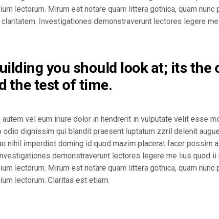
um lectorum. Mirum est notare quam littera gothica, quam nunc 
um claritatem. Investigationes demonstraverunt lectores legere me
building you should look at; its the
d the test of time.
utem vel eum iriure dolor in hendrerit in vulputate velit esse mo
o odio dignissim qui blandit praesent luptatum zzril delenit augue 
e nihil imperdiet doming id quod mazim placerat facer possim as
. Investigationes demonstraverunt lectores legere me lius quod ii
um lectorum. Mirum est notare quam littera gothica, quam nunc 
um lectorum. Claritas est etiam.