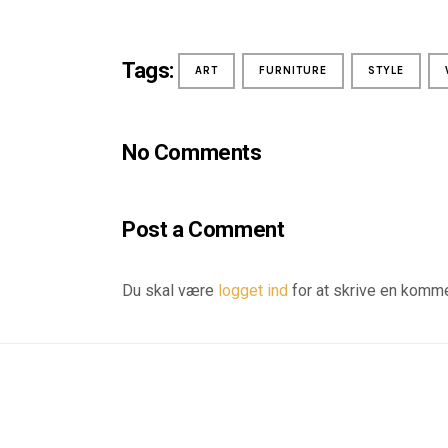
Tags:
ART
FURNITURE
STYLE
No Comments
Post a Comment
Du skal være
logget ind
for at skrive en komme