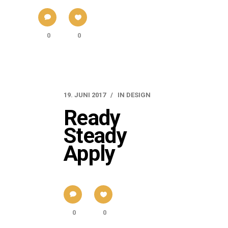
0
0
19. JUNI 2017
IN
DESIGN
Ready
Steady
Apply
0
0